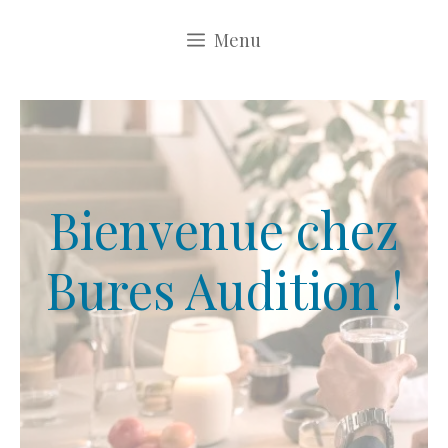
Aller
Menu
au
contenu
Bienvenue chez
Bures Audition !